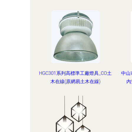
HGC301系列高標準工廠燈具_CO土
中山
木在線(原網易土木在線)
內