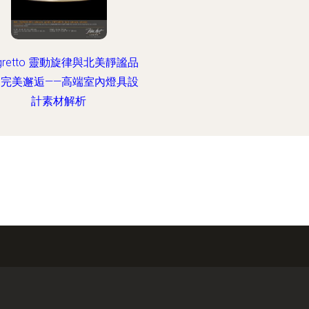
legretto 靈動旋律與北美靜謐品
的完美邂逅——高端室內燈具設
計素材解析