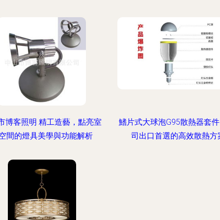
市博客照明 精工造藝，點亮室
鰭片式大球泡G95散熱器套件
空間的燈具美學與功能解析
司出口首選的高效散熱方