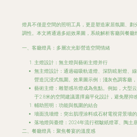
燈具不僅是空間的照明工具，更是塑造家居氛圍、劃分
調性。本文將通過多組效果圖，系統解析客廳與餐廳
一、客廳燈具：多層次光影營造空間情緒
主燈設計：無主燈與藝術主燈并行
無主燈設計
：通過磁吸軌道燈、深防眩射燈、線
營造沉浸式氛圍。效果圖示例：淺灰色調客廳，
藝術主燈
：雕塑感吊燈成為焦點。例如，大型云
于2.8米的空間建議選擇扁平化設計，避免壓抑
輔助照明：功能與氛圍的結合
墻面洗墻燈
：突出肌理涂料或石材電視背景墻的
落地燈與臺燈
：2024年流行褶皺紙燈罩、陶
二、餐廳燈具：聚焦餐宴的溫度感