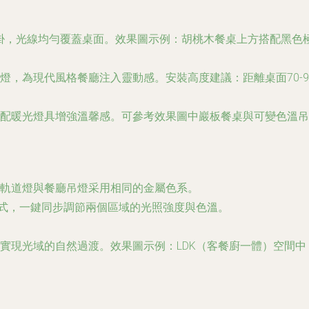
掛，光線均勻覆蓋桌面。效果圖示例：胡桃木餐桌上方搭配黑色極簡線
燈，為現代風格餐廳注入靈動感。安裝高度建議：距離桌面70-9
配暖光燈具增強溫馨感。可參考效果圖中巖板餐桌與可變色溫吊
軌道燈與餐廳吊燈采用相同的金屬色系。
等模式，一鍵同步調節兩個區域的光照強度與色溫。
實現光域的自然過渡。效果圖示例：LDK（客餐廚一體）空間