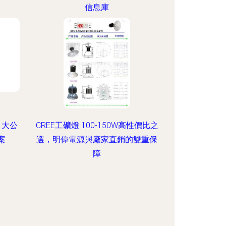
信息庫
 大公
CREE工礦燈 100-150W高性價比之
案
選，明偉電源與廠家直銷的雙重保
障