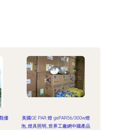
觀優
美國GE PAR 燈 gePAR56/300w燈
泡_燈具照明_世界工廠網中國產品