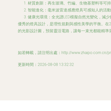
材質創新：再生玻璃、竹編、生物基塑料等可持
智能進化：毫米波雷達感應燈具可感知人的活動
健康光環境：全光譜LED模擬自然光變化，減
優秀的燈具設計，是理性規劃與感性美學的平衡。在2
的光影設計圖，預留靈活電路，讓每一束光都能精準落
如若轉載，請注明出處：http://www.zhaipo.com.cn/prod
更新時間：2026-08-08 13:32:32