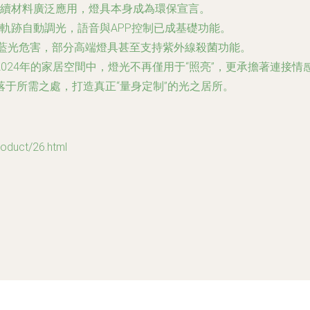
續材料廣泛應用，燈具本身成為環保宣言。
軌跡自動調光，語音與APP控制已成基礎功能。
少藍光危害，部分高端燈具甚至支持紫外線殺菌功能。
024年的家居空間中，燈光不再僅用于“照亮”，更承擔著連接
于所需之處，打造真正“量身定制”的光之居所。
uct/26.html