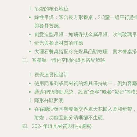
吊燈的核心地位
線性吊燈
：適合長方形餐桌，2-3盞一組平行懸
與餐具質感。
創意造型吊燈
：如飛碟狀金屬吊燈、吹制玻璃吊
燈光與餐桌材質的呼應
大理石餐桌搭配冷光燈具凸顯紋理，實木餐桌搭
三、客餐廳一體化空間的燈具搭配策略
視覺連貫性設計
使用同系列或同材質的燈具保持統一，例如客廳
通過智能聯動系統，設置“會客”“晚餐”“影音”
隱形分區照明
在客廳沙發區與餐廳交界處天花嵌入柔和燈帶，
射燈，功能區劃分清晰卻不生硬。
四、2024年燈具材質與科技趨勢